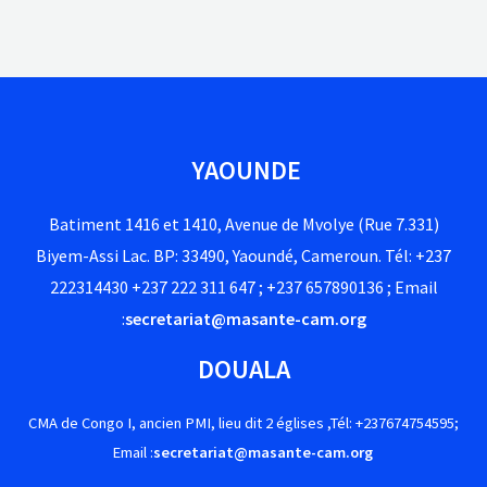
YAOUNDE
Batiment 1416 et 1410, Avenue de Mvolye (Rue 7.331)
Biyem-Assi Lac. BP: 33490, Yaoundé, Cameroun. Tél: +237
222314430 +237 222 311 647 ; +237 657890136 ; Email
:
secretariat@masante-cam.org
DOUALA
CMA de Congo I, ancien PMI, lieu dit 2 églises ,Tél: +237674754595;
Email :
secretariat@masante-cam.org