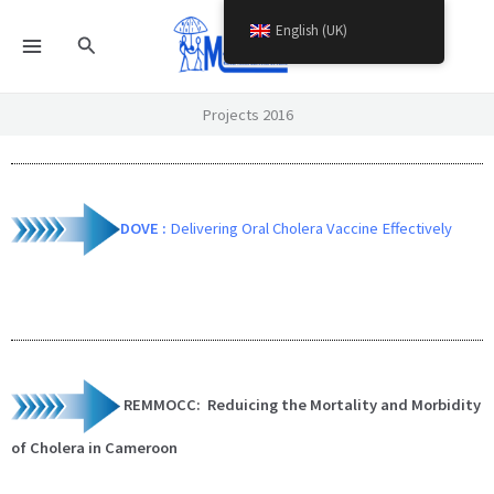
Skip
English (UK)
Search
to
content
Projects 2016
DOVE :
Delivering Oral Cholera Vaccine Effectively
REMMOCC: Reduicing the Mortality and Morbidity
of Cholera in Cameroon