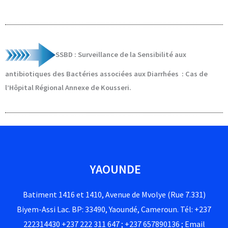
SSBD
: Surveillance de la Sensibilité aux
antibiotiques des Bactéries associées aux Diarrhées : Cas de
l’Hôpital Régional Annexe de Kousseri.
YAOUNDE
Batiment 1416 et 1410, Avenue de Mvolye (Rue 7.331)
Biyem-Assi Lac. BP: 33490, Yaoundé, Cameroun. Tél: +237
222314430 +237 222 311 647 ; +237 657890136 ; Email