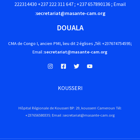
222314430 +237 222 311 647 ; +237 657890136 ; Email
:
secretariat@masante-cam.org
DOUALA
CMA de Congo I, ancien PMI, lieu dit 2 églises ,Tél: +237674754595;
Email :
secretariat@masante-cam.org
KOUSSERI
Hôpital Régionale de Kousseri BP: 29, kousserri Cameroun Tél:
+237656580335; Email :secretariat@masante-cam.org