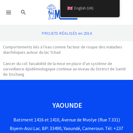
Skip
English (UK)
Search
to
content
PROJETS RÉALISÉS en 2014
Comportements liés à l’eau comme facteur de risque des maladies
diarrhéiques autour du lac Tchad
Cancer du col: faisabilité de la mise en place d’un système de
surveillance épidémiologique continue au niveau du District de Santé
de Dschang
YAOUNDE
Batiment 1416 et 1410, Avenue de Mvolye (Rue 7.331)
Biyem-Assi Lac. BP: 33490, Yaoundé, Cameroun. Tél: +237