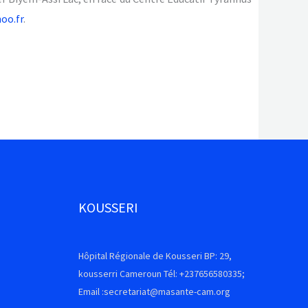
oo.fr
.
KOUSSERI
Hôpital Régionale de Kousseri BP: 29,
kousserri Cameroun Tél: +237656580335;
Email :secretariat@masante-cam.org