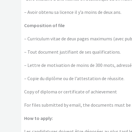
– Avoir obtenu sa licence il y’a moins de deux ans.
Composition of file
– Curriculum vitae de deux pages maximums (avec publ
– Tout document justifiant de ses qualifications.
– Lettre de motivation de moins de 300 mots, adressée
– Copie du diplôme ou de l’attestation de réussite.
Copy of diploma or certificate of achievement
For files submitted by email, the documents must be s
How to apply:
Les candidatures doivent être déposées au plus tard l