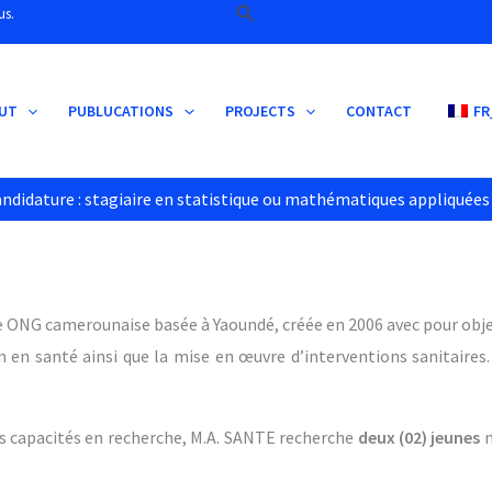
Search
us.
UT
PUBLUCATIONS
PROJECTS
CONTACT
FR
andidature : stagiaire en statistique ou mathématiques appliquées 
e ONG camerounaise basée à Yaoundé, créée en 2006 avec pour object
en santé ainsi que la mise en œuvre d’interventions sanitaires. 
 capacités en recherche, M.A. SANTE recherche
deux (02) jeunes
m