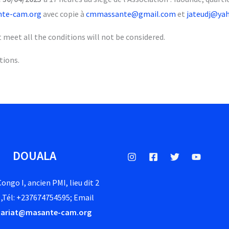
nte-cam.org
avec copie à
cmmassante@gmail.com
et
jateudj@yah
t meet all the conditions will not be considered.
tions.
DOUALA
ongo I, ancien PMI, lieu dit 2
 ,Tél: +237674754595; Email
tariat@masante-cam.org