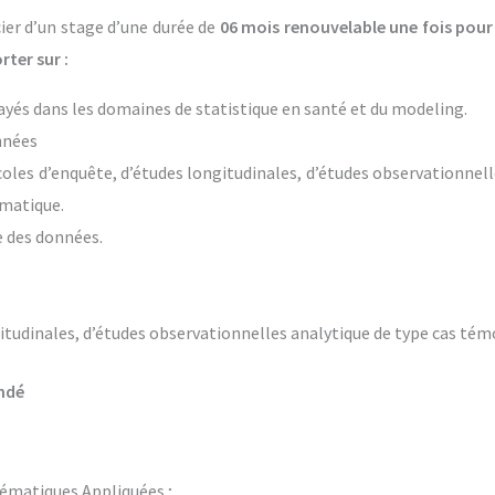
ier d’un stage d’une durée de
06 mois renouvelable une fois pour s
ter sur :
payés dans les domaines de statistique en santé et du modeling.
onnées
coles d’enquête, d’études longitudinales, d’études observationnell
ématique.
e des données.
tudinales, d’études observationnelles analytique de type cas témoi
undé
thématiques Appliquées ;