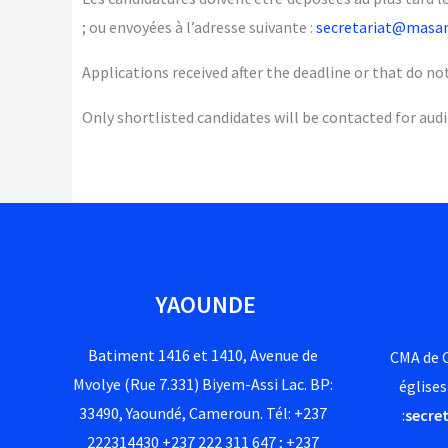
; ou envoyées à l’adresse suivante :
secretariat@masa
Applications received after the deadline or that do no
Only shortlisted candidates will be contacted for audi
YAOUNDE
Batiment 1416 et 1410, Avenue de
CMA de C
Mvolye (Rue 7.331) Biyem-Assi Lac. BP:
églises
33490, Yaoundé, Cameroun. Tél: +237
:
secre
222314430 +237 222 311 647 ; +237