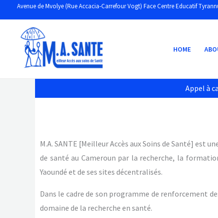
Skip
Avenue de Mvolye (Rue Accacia-Carrefour Vogt) Face Centre Educatif Tyrann
to
content
HOME
ABO
Appel à c
M.A. SANTE [Meilleur Accès aux Soins de Santé] est un
de santé au Cameroun par la recherche, la formation 
Yaoundé et de ses sites décentralisés.
Dans le cadre de son programme de renforcement des
domaine de la recherche en santé.