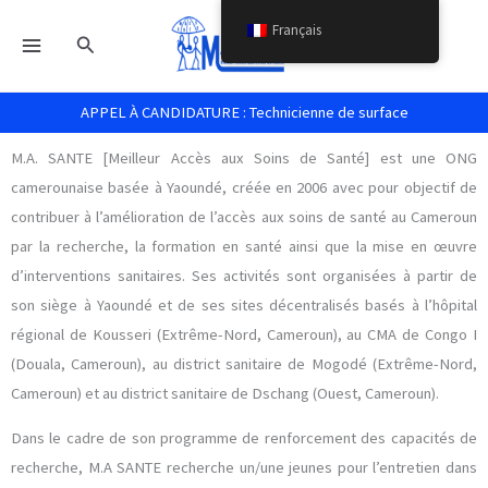
Aller
Français
Rechercher
au
contenu
APPEL À CANDIDATURE : Technicienne de surface
M.A. SANTE [Meilleur Accès aux Soins de Santé] est une ONG
camerounaise basée à Yaoundé, créée en 2006 avec pour objectif de
contribuer à l’amélioration de l’accès aux soins de santé au Cameroun
par la recherche, la formation en santé ainsi que la mise en œuvre
d’interventions sanitaires. Ses activités sont organisées à partir de
son siège à Yaoundé et de ses sites décentralisés basés à l’hôpital
régional de Kousseri (Extrême-Nord, Cameroun), au CMA de Congo I
(Douala, Cameroun), au district sanitaire de Mogodé (Extrême-Nord,
Cameroun) et au district sanitaire de Dschang (Ouest, Cameroun).
Dans le cadre de son programme de renforcement des capacités de
recherche, M.A SANTE recherche un/une jeunes pour l’entretien dans