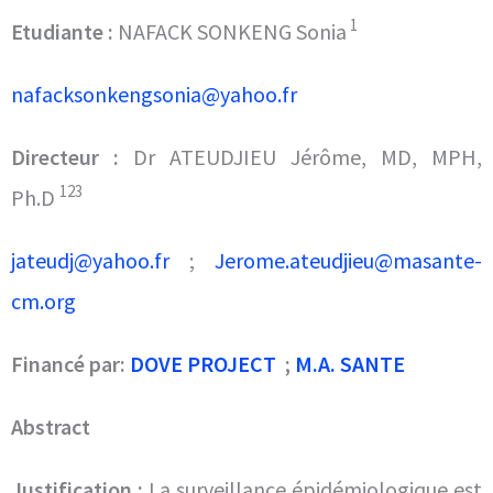
1
Etudiante :
NAFACK SONKENG Sonia
nafacksonkengsonia@yahoo.fr
Directeur :
Dr ATEUDJIEU Jérôme, MD, MPH,
123
Ph.D
jateudj@yahoo.fr
;
Jerome.ateudjieu@masante-
cm.org
Financé par:
DOVE PROJECT
;
M.A. SANTE
Abstract
Justification :
La surveillance épidémiologique est