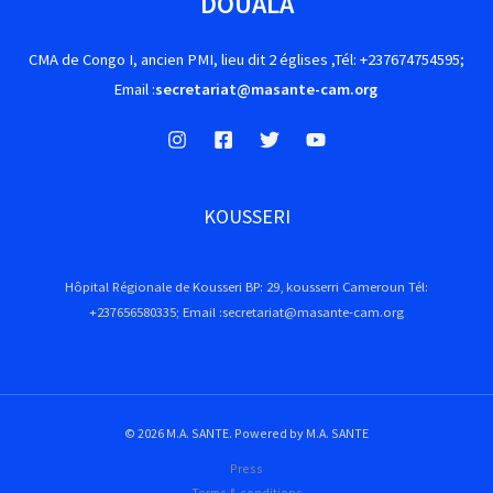
DOUALA
CMA de Congo I, ancien PMI, lieu dit 2 églises ,Tél: +237674754595;
Email :
secretariat@masante-cam.org
KOUSSERI
Hôpital Régionale de Kousseri BP: 29, kousserri Cameroun Tél:
+237656580335; Email :secretariat@masante-cam.org
© 2026 M.A. SANTE. Powered by M.A. SANTE
Press
Terms & conditions