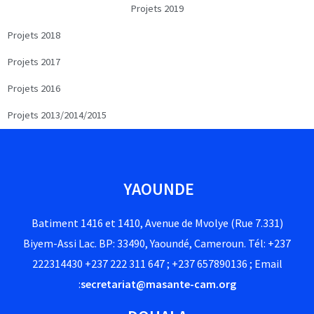
Projets 2019
Projets 2018
Projets 2017
Projets 2016
Projets 2013/2014/2015
YAOUNDE
Batiment 1416 et 1410, Avenue de Mvolye (Rue 7.331)
Biyem-Assi Lac. BP: 33490, Yaoundé, Cameroun. Tél: +237
222314430 +237 222 311 647 ; +237 657890136 ; Email
:
secretariat@masante-cam.org