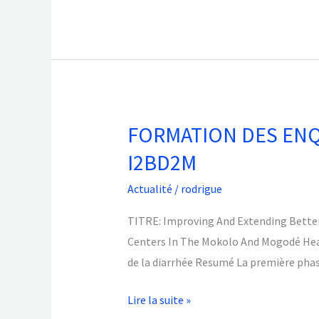
santé
de
MOKOLO
et
MOGODE
Cameroun
FORMATION DES ENQ
FORMATION
dans
DES
I2BD2M
le
ENQUÊTEURS
cadre
Actualité
/
rodrigue
ET
du
COLLECTE
TITRE: Improving And Extending Better 
projet
DES
Centers In The Mokolo And Mogodé Healt
I2BD2M
DONNÉES
de la diarrhée Resumé La première phase
DU
PROJET
Lire la suite »
I2BD2M