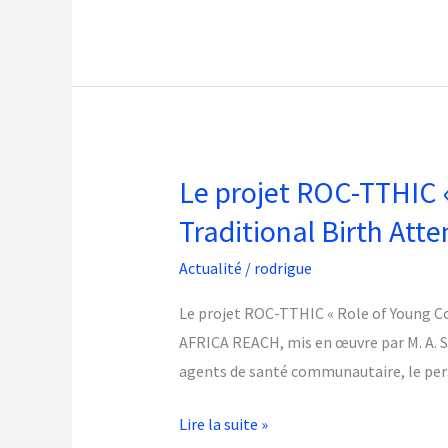
Le projet ROC-TTHIC 
Le
projet
Traditional Birth Att
ROC-
Actualité
/
rodrigue
TTHIC
« Role
Le projet ROC-TTHIC « Role of Young C
of
AFRICA REACH, mis en œuvre par M. A. SA
Young
agents de santé communautaire, le pers
Community
Health
Lire la suite »
Workers