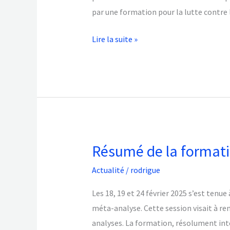
2026
par une formation pour la lutte contre
à
Lire la suite »
Kousseri,
Cameroun
Résumé de la formati
Résumé
de
Actualité
/
rodrigue
la
formation
Les 18, 19 et 24 février 2025 s’est tenu
sur
méta-analyse. Cette session visait à r
la
analyses. La formation, résolument int