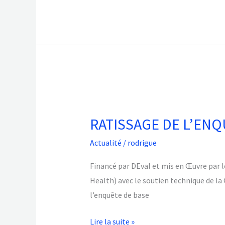
and
Traditional
Birth
Attendants
In
Tackling
RATISSAGE
HIV
DE
in
RATISSAGE DE L’ENQ
L’ENQUETE
Communities »
DE
Actualité
/
rodrigue
BASE
Financé par DEval et mis en Œuvre par l
DU
Health) avec le soutien technique de la
PROJET
l’enquête de base
OPENIMIS​
Lire la suite »