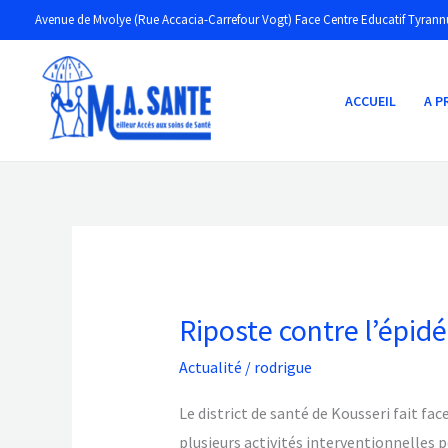
Aller
Avenue de Mvolye (Rue Accacia-Carrefour Vogt) Face Centre Educatif Tyrann
au
contenu
ACCUEIL
A 
Riposte contre l’épi
Riposte
contre
Actualité
/
rodrigue
l’épidémie
du
Le district de santé de Kousseri fait f
Choléra
plusieurs activités interventionnelles p