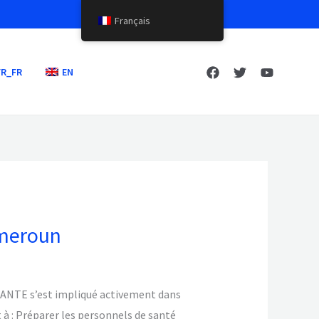
Français
FR_FR
EN
ameroun
. SANTE s’est impliqué activement dans
t à : Préparer les personnels de santé