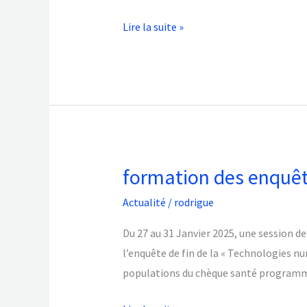
revue
Lire la suite »
systématique
formation des enquêt
formation
des
Actualité
/
rodrigue
enquêteurs
du
Du 27 au 31 Janvier 2025, une session d
projet
l’enquête de fin de la « Technologies n
OpenIMIS
populations du chèque santé programm