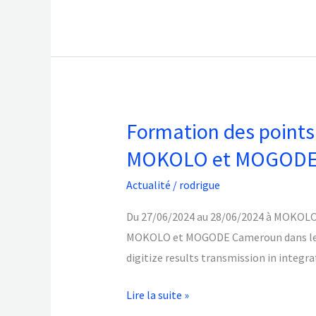
I2BD2M
Formation des points 
Formation
des
MOKOLO et MOGODE C
points
Actualité
/
rodrigue
focaux
des
Du 27/06/2024 au 28/06/2024 à MOKOLO, 
formations
MOKOLO et MOGODE Cameroun dans le cad
sanitaires
digitize results transmission in integ
du
district
Lire la suite »
de