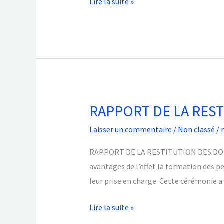
Lire la suite »
RAPPORT DE LA RES
RAPPORT
DE
Laisser un commentaire
/
Non classé
/
LA
RESTITUTION
RAPPORT DE LA RESTITUTION DES DONNEES
DES
avantages de l’effet la formation des pe
DONNEES
leur prise en charge. Cette cérémonie a
DU
Lire la suite »
PROJET