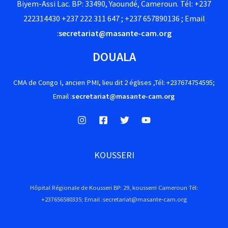
Biyem-Assi Lac. BP: 33490, Yaoundé, Cameroun. Tél: +237
222314430 +237 222 311 647 ; +237 657890136 ; Email
:
secretariat@masante-cam.org
DOUALA
CMA de Congo I, ancien PMI, lieu dit 2 églises ,Tél: +237674754595;
Email :
secretariat@masante-cam.org
KOUSSERI
Hôpital Régionale de Kousseri BP: 29, kousserri Cameroun Tél:
+237656580335; Email :secretariat@masante-cam.org