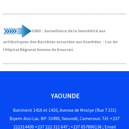
SSBD
: Surveillance de la Sensibilité aux
antibiotiques des Bactéries associées aux Diarrhées : Cas de
l’Hôpital Régional Annexe de Kousseri.
YAOUNDE
Batiment 1416 et 1410, Avenue de Mvolye (Rue 7.331)
Biyem-Assi Lac. BP: 33490, Yaoundé, Cameroun. Tél: +237
222314430 +237 222 311 647 ; +237 657890136 ; Email