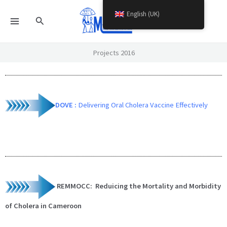
Skip
English (UK)
Search
to
content
Projects 2016
DOVE :
Delivering Oral Cholera Vaccine Effectively
REMMOCC: Reduicing the Mortality and Morbidity
of Cholera in Cameroon