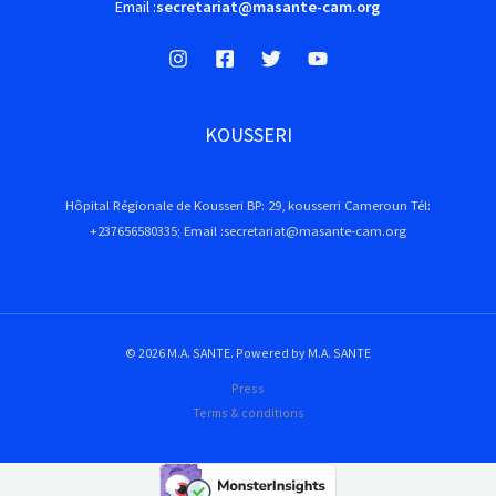
Email :
secretariat@masante-cam.org
KOUSSERI
Hôpital Régionale de Kousseri BP: 29, kousserri Cameroun Tél:
+237656580335; Email :secretariat@masante-cam.org
© 2026 M.A. SANTE. Powered by M.A. SANTE
Press
Terms & conditions